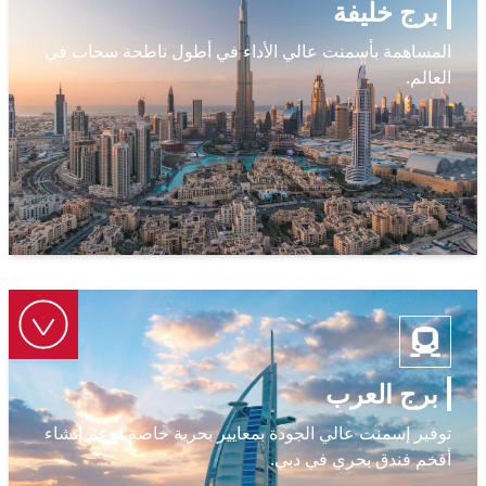
برج خليفة
المساهمة بأسمنت عالي الأداء في أطول ناطحة سحاب في
العالم.
برج العرب
توفير إسمنت عالي الجودة بمعايير بحرية خاصة لدعم إنشاء
أفخم فندق بحري في دبي.