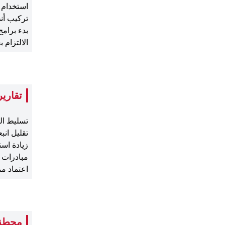
استخدام و
تركيب أنظ
بدء برامج
الالتزام 
تقارير
تسليط الض
تقليل انبعاثات
زيادة است
مبادرات للحف
اعتماد مم
محطة ا