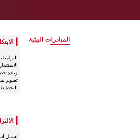
المبادرات البيئية
الابتك
التزامنا ب
الاستثمار
زيادة حص
تطوير شرا
التخطيط للوصول إلى
الالتز
تشمل استرا