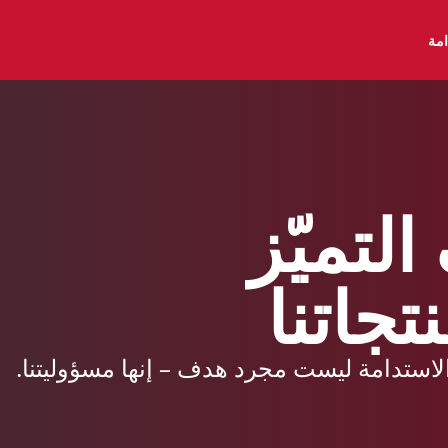
امة
لتميّز
جاتنا
استدامة ليست مجرد هدف – إنها مسؤوليتنا.